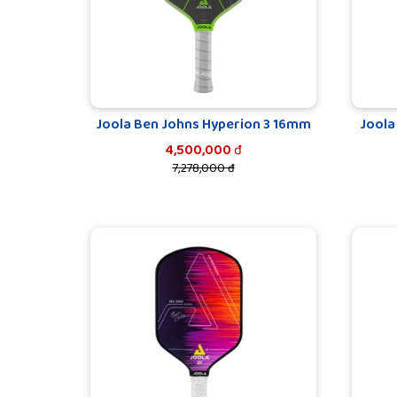
Joola Ben Johns Hyperion 3 16mm
Joola
4,500,000
đ
7,278,000 đ