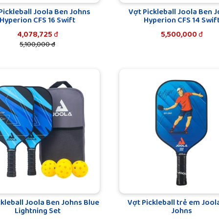
Pickleball Joola Ben Johns
Vợt Pickleball Joola Ben 
Hyperion CFS 16 Swift
Hyperion CFS 14 Swif
4,078,725
đ
5,500,000
đ
5,100,000 đ
ckleball Joola Ben Johns Blue
Vợt Pickleball trẻ em Jool
Lightning Set
Johns