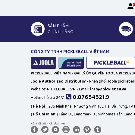
SẢN PHẨM
CHÍNH HÃNG
CÔNG TY TNHH PICKLEBALL VIỆT NAM
PICKLEBALL VIỆT NAM - ĐẠI LÝ ỦY QUYỀN JOOLA PICKLE
Joola Authorized Distributor
- Phân phối Joola picklebal
Website:
PICKLEBALL.VN
- Email:
info@pickleball.vn
0.87654321.9
Hotline hỗ trợ 24/7
[
Hà Nội ]
235 Minh Khai, Phường Vĩnh Tuy, Hai Bà Trưng, TP
[
Hồ Chí Minh ]
Tầng B1, Landmark 81, Vinhomes Tân Cảng, 
Kết nối với Pickleball.VN