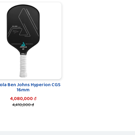
ola Ben Johns Hyperion CGS
16mm
4,080,000
đ
4,410,000 đ