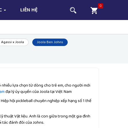
0
ỨC
LIÊN HỆ
Agassi x Joola
Joola Ben Johns
 nhiều lựa chọn từ dòng cho trẻ em, cho người mới
Nam
đại lý ủy quyền của Joola tại Việt Nam
Hiệp hội pickleball chuyên nghiệp xếp hạng số 1 thế
ỹ thuật Vật liệu. Anh là con giữa trong một gia đình
i tác đánh đôi của Johns.