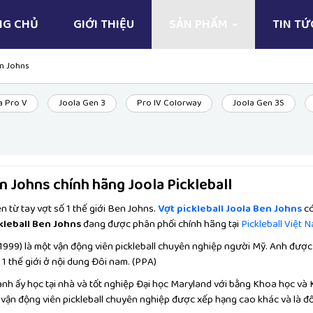
NG CHỦ
GIỚI THIỆU
SẢN PHẨM
TIN T
n Johns
a Pro V
Joola Gen 3
Pro IV Colorway
Joola Gen 3S
en Johns chính hãng Joola Pickleball
n từ tay vợt số 1 thế giới Ben Johns.
Vợt pickleball Joola Ben Johns
có
kleball Ben Johns
đang được phân phối chính hãng tại
Pickleball Việt 
1999) là một vận động viên pickleball chuyên nghiệp người Mỹ. Anh được 
 1 thế giới ở nội dung Đôi nam. (PPA)
 anh ấy học tại nhà và tốt nghiệp Đại học Maryland với bằng Khoa học và K
t vận động viên pickleball chuyên nghiệp được xếp hạng cao khác và là đố