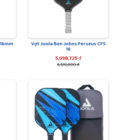
3 16mm
Vợt Joola Ben Johns Perseus CFS
16
5,098,725
đ
6,120,000 đ