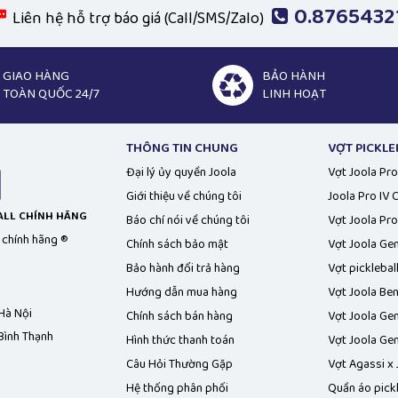
0.8765432
Liên hệ hỗ trợ báo giá (Call/SMS/Zalo)
GIAO HÀNG
BẢO HÀNH
TOÀN QUỐC 24/7
LINH HOẠT
THÔNG TIN CHUNG
VỢT PICKLE
Đại lý ủy quyền Joola
Vợt Joola Pro
Giới thiệu về chúng tôi
Joola Pro IV
BALL CHÍNH HÃNG
Báo chí nói về chúng tôi
Vợt Joola Pro
l chính hãng ®
Chính sách bảo mật
Vợt Joola Ge
Bảo hành đổi trả hàng
Vợt picklebal
Hướng dẫn mua hàng
Vợt Joola Be
 Hà Nội
Chính sách bán hàng
Vợt Joola Gen
Bình Thạnh
Hình thức thanh toán
Vợt Joola Ge
Câu Hỏi Thường Gặp
Vợt Agassi x 
Hệ thống phân phối
Quần áo pick