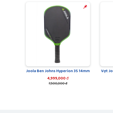
️️📌
Joola Ben Johns Hyperion 3S 14mm
Vợt Jo
4,999,000
đ
7,500,000 đ