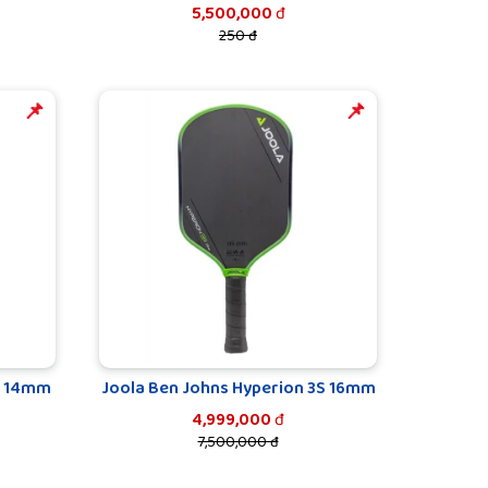
5,500,000
đ
250 đ
️️📌
️️📌
S 14mm
Joola Ben Johns Hyperion 3S 16mm
4,999,000
đ
7,500,000 đ