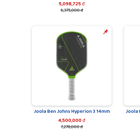
5,098,725
đ
6,375,000 đ
️️📌
Joola Ben Johns Hyperion 3 14mm
Joola
4,500,000
đ
7,278,000 đ