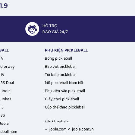
1.9
HỖ TRỢ
BÁO GIÁ 24/7
BALL
PHỤ KIỆN PICKLEBALL
 V
Bóng pickleball
 Colorway
Bao vợt pickleball
 IV
Túi balo pickleball
n3S Dual
Mũ pickleball Nam Nữ
l Joola
Phụ kiện sân pickleball
n Johns
Giày chơi pickleball
 3
Cúp thể thao pickleball
n3S
Liên kết website
Joola
✓ joola.com ✓ joola.com.vn
leball nam