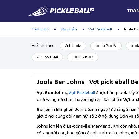
TRA
Trang chủ
Sản phẩm
Vợt Pickleball
Joola Be
Hiển thị theo:
Vợt Joola
Joola Pro IV
Jool
Gen 3S Dual
Joola Vision
Joola Ben Johns | Vợt pickleball B
Vợt Ben Johns,
Vợt Pickleball
được hãng Joola lấy tê
chơi và người chơi chuyên nghiệp. Sản phẩm
Vợt pic
Benjamin Ellingham Johns (sinh ngày 18 tháng 3 năm 
giới ở nội dung đôi nam nữ, số 2 ở nội dung Đơn và số
Johns lớn lên ở Laytonsville, Maryland . Khi còn nhỏ,
có 7 người con, bao gồm cả anh trai Collin Johns, mộ