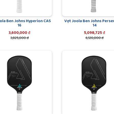
ola Ben Johns Hyperion CAS
Vợt Joola Ben Johns Perse
16
14
3,600,000
đ
5,098,725
đ
3,825,000 đ
6,120,000 đ