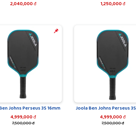
2,040,000
đ
1,250,000
đ
️️📌
 Ben Johns Perseus 3S 16mm
Joola Ben Johns Perseus 3
4,999,000
đ
4,999,000
đ
7,500,000 đ
7,500,000 đ