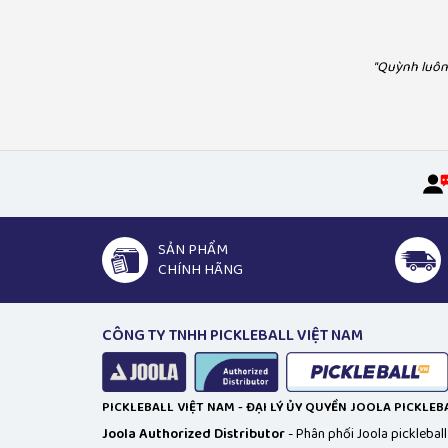
phân phối chính thức hãng vợt Joola. Có thể liên hệ
"Mua vợt Pickleball và phụ kiện tại Pickle
họ để trở thành cộng tác viên hoặc đại lý."
sản phẩm chính hãng, chế độ bảo hà
"Quỳnh luôn 
SẢN PHẨM
CHÍNH HÃNG
CÔNG TY TNHH PICKLEBALL VIỆT NAM
PICKLEBALL VIỆT NAM - ĐẠI LÝ ỦY QUYỀN JOOLA PICKLE
Joola Authorized Distributor
- Phân phối Joola picklebal