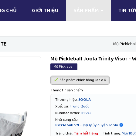
NG CHỦ
GIỚI THIỆU
SẢN PHẨM
TIN T
ITE
Mũ Pickleball
Mũ Pickleball Joola Trinity Visor - 
Mũ Pickleball
Sản phẩm chính hãng Joola ®
Thông tin sản phẩm:
Thương hiệu:
JOOLA
Xuất xứ:
Trung Quốc
Number order:
18592
Nhà cung cấp:
Pickleball.VN
- Đại lý ủy quyền Joola
Trạng thái:
Tạm hết hàng
Tình trạng:
Mới 100