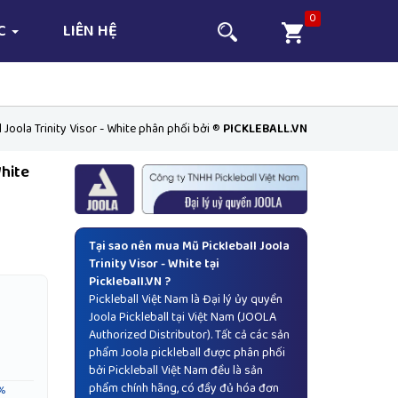
0
ỨC
LIÊN HỆ
 Joola Trinity Visor - White phân phối bởi ®
PICKLEBALL.VN
White
Tại sao nên mua Mũ Pickleball Joola
Trinity Visor - White tại
Pickleball.VN ?
Pickleball Việt Nam là Đại lý ủy quyền
Joola Pickleball
tại Việt Nam (JOOLA
Authorized Distributor). Tất cả các sản
phẩm Joola pickleball được phân phối
bởi Pickleball Việt Nam đều là sản
phẩm chính hãng, có đầy đủ hóa đơn
%