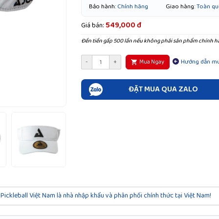
Bảo hành:
Chính hãng
Giao hàng:
Toàn qu
549,000 đ
Giá bán:
Đền tiền gấp 500 lần nếu không phải sản phẩm chính h
Hướng dẫn m
-
+
Mua Ngay
ĐẶT MUA QUA ZALO
Pickleball Việt Nam là nhà nhập khẩu và phân phối chính thức tại Việt Nam!