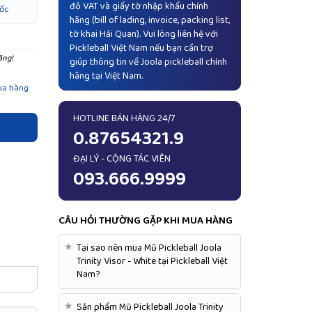
đỏ VAT và giấy tờ nhập khẩu chính
ốc
hãng (bill of lading, invoice, packing list,
tờ khai Hải Quan). Vui lòng liên hệ với
Pickleball Việt Nam nếu bạn cần trợ
ãng!
giúp thông tin về Joola pickleball chính
hãng tại Việt Nam.
ua hàng
HOTLINE BÁN HÀNG 24/7
0.87654321.9
ĐẠI LÝ - CỘNG TÁC VIÊN
093.666.9999
CÂU HỎI THƯỜNG GẶP KHI MUA HÀNG
★
Tại sao nên mua Mũ Pickleball Joola
Trinity Visor - White tại Pickleball Việt
Nam?
★
Sản phẩm Mũ Pickleball Joola Trinity