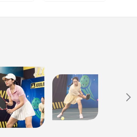
DV Hà Hương - Vai Nguyệt phía trước là
bầu trời
Ca sĩ Hà Myo