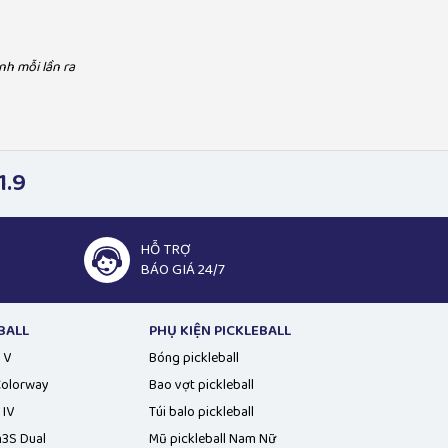
"Hương và chồng luôn chọn Pickleball Việt Nam vì
ll Việt Nam khi sử dụng đồ pickleball, đơn
sản phẩm chính hãng, đảm bảo, làm việc chuyên
 hãng đảm bảo và phục vụ tận tâm"
nghiệp uy tín, hỗ trợ nhanh"
nh mỗi lần ra
1.9
HỖ TRỢ
BÁO GIÁ 24/7
BALL
PHỤ KIỆN PICKLEBALL
 V
Bóng pickleball
 Colorway
Bao vợt pickleball
 IV
Túi balo pickleball
n3S Dual
Mũ pickleball Nam Nữ