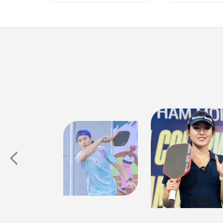
Diễn Viên Huỳnh Anh
"Có thể bạn chưa biết, Pickleball.vn chính là nhà
Á Hậu Huyền 