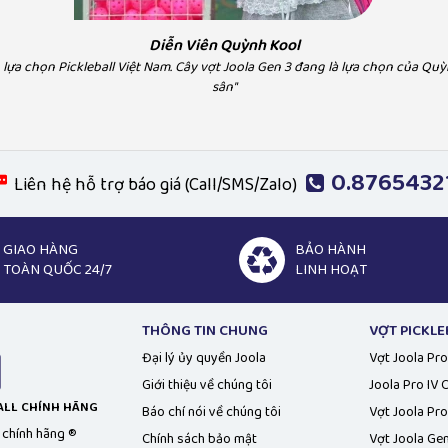
ball Việt Nam rất yên tâm vì
"Hà Myo lựa chọn Pickleba
nh rất tốt, uy tín"
vị uy tín, chính
Diễn Viên Quỳnh Kool
lựa chọn Pickleball Việt Nam. Cây vợt Joola Gen 3 đang là lựa chọn của Quỳ
sân"
0.8765432
Liên hệ hỗ trợ báo giá (Call/SMS/Zalo)
GIAO HÀNG
BẢO HÀNH
TOÀN QUỐC 24/7
LINH HOẠT
THÔNG TIN CHUNG
VỢT PICKLE
Đại lý ủy quyền Joola
Vợt Joola Pro
Giới thiệu về chúng tôi
Joola Pro IV
BALL CHÍNH HÃNG
Báo chí nói về chúng tôi
Vợt Joola Pro
l chính hãng ®
Chính sách bảo mật
Vợt Joola Ge