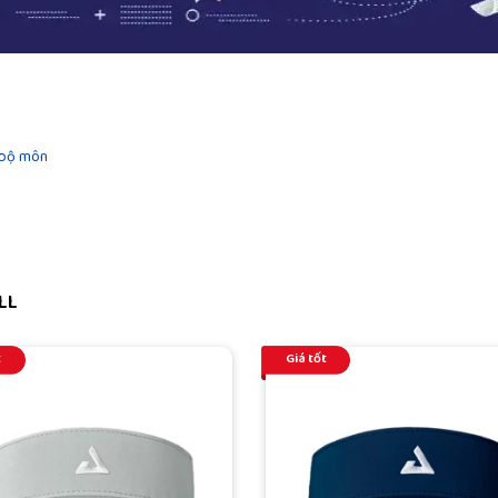
 bộ môn
LL
t
Giá tốt