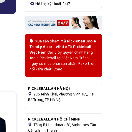
Hỗ trợ kỹ thuật 24/7
Mua sản phẩm
Mũ Pickleball Joola
Trinity Visor - White
Từ
Pickleball
Việt Nam
đại lý ủy quyền chính hãng
Joola Pickleball tại Việt Nam. Tránh
nguy cơ mua phải sản phẩm Fake, trôi
nổi kém chất lượng.
PICKLEBALL.VN HÀ NỘI
235 Minh Khai, Phường Vĩnh Tuy, Hai
Bà Trưng, TP Hà Nội
PICKLEBALL.VN HỒ CHÍ MINH
Tầng B1, Landmark 81, Vinhomes Tân
Cảng, Bình Thạnh