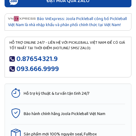
ĐẶT MUA QUA ZALO
Báo VnExpress: Joola Pickleball công bố Pickleball
Việt Nam là nhà nhập khẩu và phân phối chính thức tại Việt Nam!
HỖ TRỢ ONLINE 24/7 - LIÊN HỆ VỚI PICKLEBALL VIỆT NAM ĐỂ CÓ GIÁ
TỐT NHẤT TẠI THỜI ĐIỂM (HOTLINE/ SMS/ ZALO)
0.87654321.9
093.666.9999
Hỗ trợ kỹ thuật & tư vấn tận tình 24/7
Bảo hành chính hãng Joola Pickleball Việt Nam
Sản phẩm mới 100% nguyên seal, Fullbox