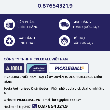
0.87654321.9
SẢN PHẨM
GIAO HÀNG
CHÍNH HÃNG
TOÀN QUỐC 24/7
BẢO HÀNH
HỖ TRỢ
LINH HOẠT
BÁO GIÁ 24/7
CÔNG TY TNHH PICKLEBALL VIỆT NAM
PICKLEBALL VIỆT NAM - ĐẠI LÝ ỦY QUYỀN JOOLA PICKLEBALL CHÍNH
HÃNG
Joola Authorized Distributor
- Phân phối Joola pickleball chính hãng
®
Website:
PICKLEBALL.VN
- Email:
info@pickleball.vn
0.87654321.9
Hotline hỗ trợ 24/7