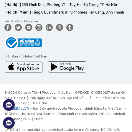
[
Hà Nội ]
235 Minh Khai, Phường Vĩnh Tuy, Hai Bà Trưng, TP Hà Nội
[
Hồ Chí Minh ]
Tầng B1, Landmark 81, Vinhomes Tân Cảng, Bình Thạnh
Kết nối với Pickleball.VN
Diễn đàn Pickleball Việt Nam
© 2024 Công ty TNHH Pickleball Việt Nam. GPDKKD: 0110590217 do sở KH
& ĐT TP Hà Nội cấp ngày 04/01/2024. Địa chỉ: Số 11 Lô E Khu đô thị mới Đại
Kim, Định Công, TP Hà Nội
PICKLEBALL.VN
- Đại lý ủy quyền Joola Pickleball chính hãng tại Việt Nam -
JOOLA Authorized Distributor - Phân phối các sản phẩm JOOLA pickleball
chính hãng tại Việt Nam.
Để tránh mua phải vợt pickleball Joola kém chất lượng. Để đảm bảo