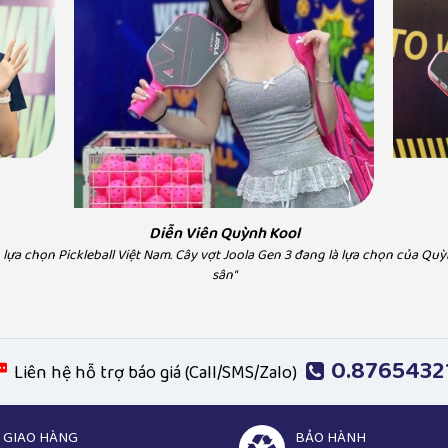
My
ball Việt Nam rất yên tâm vì
"Hà Myo lựa chọn Pickleba
nh rất tốt, uy tín"
vị uy tín, chính
Diễn Viên Quỳnh Kool
lựa chọn Pickleball Việt Nam. Cây vợt Joola Gen 3 đang là lựa chọn của Quỳ
sân"
0.8765432
Liên hệ hỗ trợ báo giá (Call/SMS/Zalo)
GIAO HÀNG
BẢO HÀNH