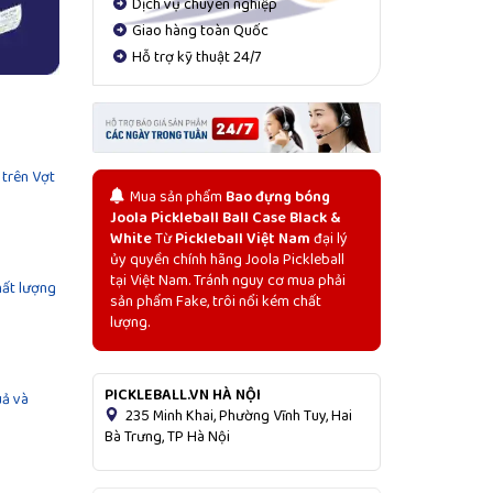
Dịch vụ chuyên nghiệp
Giao hàng toàn Quốc
Hỗ trợ kỹ thuật 24/7
 trên Vợt
Mua sản phẩm
Bao đựng bóng
Joola Pickleball Ball Case Black &
White
Từ
Pickleball Việt Nam
đại lý
ủy quyền chính hãng Joola Pickleball
tại Việt Nam. Tránh nguy cơ mua phải
hất lượng
sản phẩm Fake, trôi nổi kém chất
lượng.
PICKLEBALL.VN HÀ NỘI
uả và
235 Minh Khai, Phường Vĩnh Tuy, Hai
Bà Trưng, TP Hà Nội