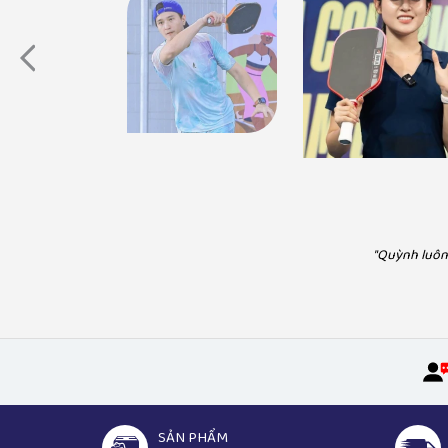
Diễn Viên Huỳnh Anh
"Có thể bạn chưa biết, Pickleball.vn chính là nhà
Á Hậu Huyền 
phân phối chính thức hãng vợt Joola. Có thể liên hệ
"Mua vợt Pickleball và phụ kiện tại Pickle
họ để trở thành cộng tác viên hoặc đại lý."
sản phẩm chính hãng, chế độ bảo hà
"Quỳnh luôn 
SẢN PHẨM