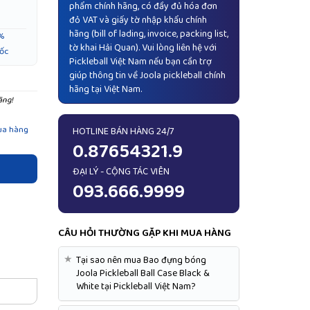
phẩm chính hãng, có đầy đủ hóa đơn
đỏ VAT và giấy tờ nhập khẩu chính
hãng (bill of lading, invoice, packing list,
%
tờ khai Hải Quan). Vui lòng liên hệ với
ốc
Pickleball Việt Nam nếu bạn cần trợ
giúp thông tin về Joola pickleball chính
hãng tại Việt Nam.
ãng!
ua hàng
HOTLINE BÁN HÀNG 24/7
0.87654321.9
ĐẠI LÝ - CỘNG TÁC VIÊN
093.666.9999
CÂU HỎI THƯỜNG GẶP KHI MUA HÀNG
★
Tại sao nên mua Bao đựng bóng
Joola Pickleball Ball Case Black &
White tại Pickleball Việt Nam?