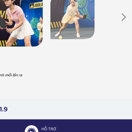
DV Hà Hương - Vai Nguyệt phía trước là
bầu trời
Ca sĩ Hà Myo
"Hương và chồng luôn chọn Pickleball Việt Nam vì
ll Việt Nam khi sử dụng đồ pickleball, đơn
sản phẩm chính hãng, đảm bảo, làm việc chuyên
 hãng đảm bảo và phục vụ tận tâm"
nghiệp uy tín, hỗ trợ nhanh"
nh mỗi lần ra
1.9
HỖ TRỢ