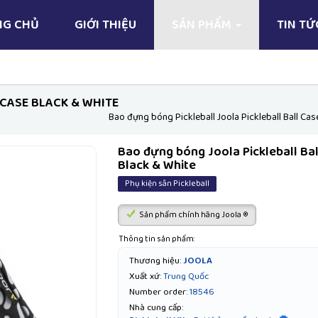
NG CHỦ
GIỚI THIỆU
SẢN PHẨM
TIN T
CASE BLACK & WHITE
Bao đựng bóng Pickleball Joola Pickleball Ball Ca
Bao đựng bóng Joola Pickleball Ba
Black & White
Phụ kiện sân Pickleball
Sản phẩm chính hãng Joola ®
Thông tin sản phẩm:
Thương hiệu:
JOOLA
Xuất xứ:
Trung Quốc
Number order:
18546
Nhà cung cấp: