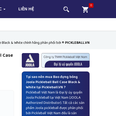
0
ỨC
LIÊN HỆ
se Black & White chính hãng phân phối bởi ®
PICKLEBALL.VN
ll Case
Tại sao nên mua Bao đựng bóng
Joola Pickleball Ball Case Black &
White tại Pickleball.VN ?
Pickleball Việt Nam là Đại lý ủy quyền
Joola Pickleball
tại Việt Nam (JOOLA
Authorized Distributor). Tất cả các sản
phẩm Joola pickleball được phân phối
bởi Pickleball Việt Nam đều là sản