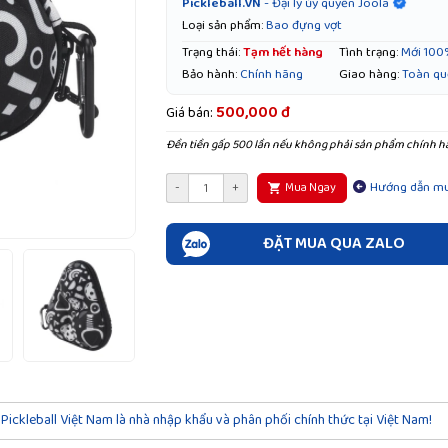
Pickleball.VN
- Đại lý ủy quyền Joola
Loại sản phẩm:
Bao đựng vợt
Trạng thái:
Tạm hết hàng
Tình trạng:
Mới 100
Bảo hành:
Chính hãng
Giao hàng:
Toàn qu
500,000 đ
Giá bán:
Đền tiền gấp 500 lần nếu không phải sản phẩm chính h
Hướng dẫn m
-
+
Mua Ngay
ĐẶT MUA QUA ZALO
Pickleball Việt Nam là nhà nhập khẩu và phân phối chính thức tại Việt Nam!