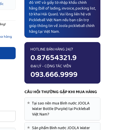
đỏ VAT và giấy tờ nhập khẩu chính
ốc
hãng (bill of lading, invoice, packing list,
tờ khai Hải Quan). Vui lòng liên hệ với
Pickleball Việt Nam nếu bạn cần trợ
ãng!
giúp thông tin về Joola pickleball chính
hãng tại Việt Nam.
ua hàng
HOTLINE BÁN HÀNG 24/7
0.87654321.9
ĐẠI LÝ - CỘNG TÁC VIÊN
093.666.9999
CÂU HỎI THƯỜNG GẶP KHI MUA HÀNG
★
Tại sao nên mua Bình nước JOOLA
Water Bottle (Purple) tại Pickleball
Việt Nam?
★
Sản phẩm Bình nước JOOLA Water