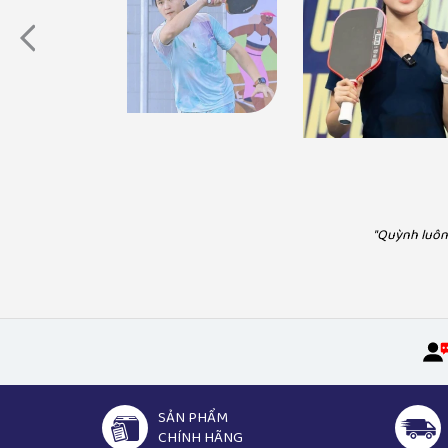
Diễn Viên Huỳnh Anh
"Có thể bạn chưa biết, Pickleball.vn chính là nhà
Á Hậu Huyền 
phân phối chính thức hãng vợt Joola. Có thể liên hệ
"Mua vợt Pickleball và phụ kiện tại Pickle
họ để trở thành cộng tác viên hoặc đại lý."
sản phẩm chính hãng, chế độ bảo hà
"Quỳnh luôn 
SẢN PHẨM
CHÍNH HÃNG