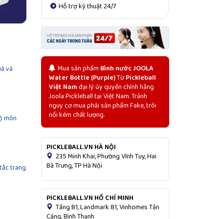
Hỗ trợ kỹ thuật 24/7
Mua sản phẩm
Bình nước JOOLA
uả và
Water Bottle (Purple)
Từ
Pickleball
Việt Nam
đại lý ủy quyền chính hãng
Joola Pickleball tại Việt Nam. Tránh
nguy cơ mua phải sản phẩm Fake, trôi
nổi kém chất lượng.
bộ môn
PICKLEBALL.VN HÀ NỘI
235 Minh Khai, Phường Vĩnh Tuy, Hai
Bà Trưng, TP Hà Nội
 tắc trang
PICKLEBALL.VN HỒ CHÍ MINH
Tầng B1, Landmark 81, Vinhomes Tân
Cảng, Bình Thạnh