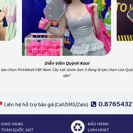
My
ball Việt Nam rất yên tâm vì
"Hà Myo lựa chọn Pickleba
nh rất tốt, uy tín"
vị uy tín, chính
Diễn Viên Quỳnh Kool
lựa chọn Pickleball Việt Nam. Cây vợt Joola Gen 3 đang là lựa chọn của Quỳ
sân"
0.8765432
Liên hệ hỗ trợ báo giá (Call/SMS/Zalo)
GIAO HÀNG
BẢO HÀNH
TOÀN QUỐC 24/7
LINH HOẠT