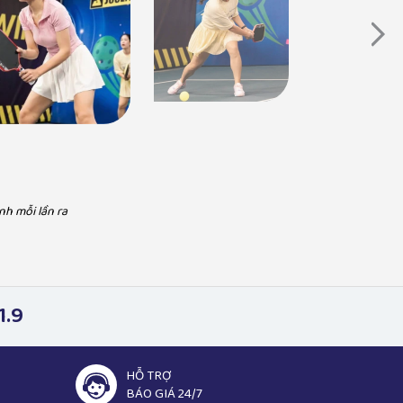
DV Hà Hương - Vai Nguyệt phía trước là
bầu trời
Ca sĩ Hà Myo
"Hương và chồng luôn chọn Pickleball Việt Nam vì
ll Việt Nam khi sử dụng đồ pickleball, đơn
sản phẩm chính hãng, đảm bảo, làm việc chuyên
 hãng đảm bảo và phục vụ tận tâm"
nghiệp uy tín, hỗ trợ nhanh"
nh mỗi lần ra
1.9
HỖ TRỢ
BÁO GIÁ 24/7