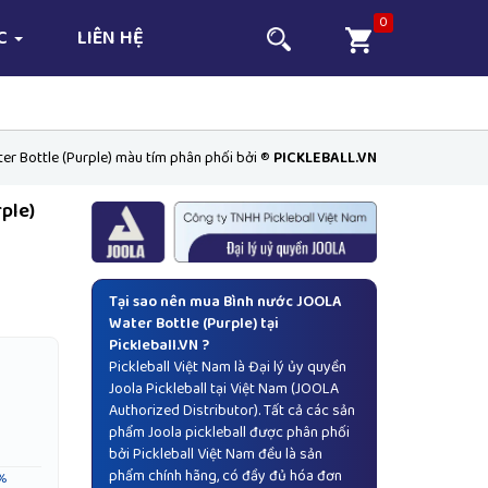
0
ỨC
LIÊN HỆ
r Bottle (Purple) màu tím phân phối bởi ®
PICKLEBALL.VN
ple)
Tại sao nên mua Bình nước JOOLA
Water Bottle (Purple) tại
Pickleball.VN ?
Pickleball Việt Nam là Đại lý ủy quyền
Joola Pickleball
tại Việt Nam (JOOLA
Authorized Distributor). Tất cả các sản
phẩm Joola pickleball được phân phối
bởi Pickleball Việt Nam đều là sản
phẩm chính hãng, có đầy đủ hóa đơn
%