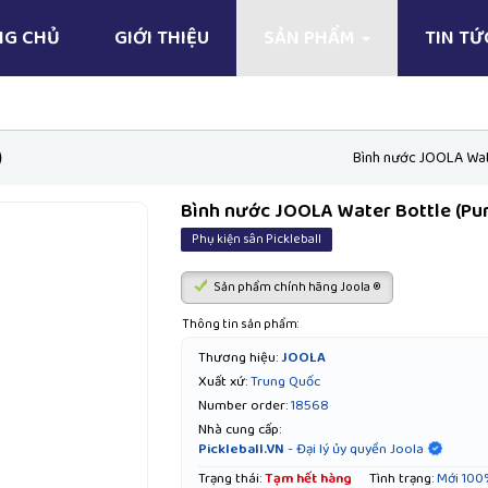
NG CHỦ
GIỚI THIỆU
SẢN PHẨM
TIN T
)
Bình nước JOOLA Wate
Bình nước JOOLA Water Bottle (Pur
Phụ kiện sân Pickleball
Sản phẩm chính hãng Joola ®
Thông tin sản phẩm:
Thương hiệu:
JOOLA
Xuất xứ:
Trung Quốc
Number order:
18568
Nhà cung cấp:
Pickleball.VN
- Đại lý ủy quyền Joola
Trạng thái:
Tạm hết hàng
Tình trạng:
Mới 100