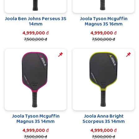
Joola Ben Johns Perseus 3S
Joola Tyson Mcguffin
14mm
Magnus 3S 16mm
4,999,000
đ
4,999,000
đ
7,500,000 đ
7,500,000 đ
️️📌
️️📌
Joola Tyson Mcguffin
Joola Anna Bright
Vợt Joola có gì nổi bật?
Magnus 3S 14mm
Scorpeus 3S 14mm
4,999,000
đ
4,999,000
đ
Joola là một trong những thương hiệu hàng đầu về sản xuất
7,500,000 đ
7,500,000 đ
vợt Pickleball trên thế giới. Những sản phẩm của Joola luôn ở