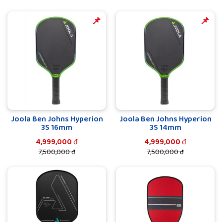
mức giá cạnh tranh và chất lượng đảm bảo.
Vợt Pickleball
️️📌
️️📌
Joola
có thiết kế đẹp, chắc chắn với nhiều mẫu mã và kiểu
dáng khác nhau để người dùng có thể lựa chọn.
Với mục đích mang tới những trải nghiệm thú vị và hỗ trợ một
cách tốt nhất cho mọi người chơi. Joola đã không ngừng
nghiên cứu và tích hợp sử dụng những công nghệ, chất liệu
hoàn hảo cho mỗi cây vợt.
Joola Ben Johns Hyperion
Joola Ben Johns Hyperion
3S 16mm
3S 14mm
4,999,000
đ
4,999,000
đ
7,500,000 đ
7,500,000 đ