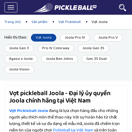
Toggle
navigation
Trang chủ
Sản phẩm
Vợt Pickleball
Vợt Joola
Hiển thị theo:
Vợt Joola
Joola Pro IV
Joola Pro V
Joola Gen 3
Pro IV Colorway
Joola Gen 3S
Agassi x Joola
Joola Ben Johns
Gen 3S Dual
Joola Vision
Vợt pickleball Joola - Đại lý ủy quyền
Joola chính hãng tại Việt Nam
Vợt Pickleball Joola
đang là lựa chọn hàng đầu cho những
người yêu thích môn thể thao này. Với sự hoàn hảo từ chất
lượng, thiết kế và sự đa dạng về mẫu mã, Joola đã chiếm trọn
niềm tin của người chơi
Pickleball tại Việt Nam
và trên toàn