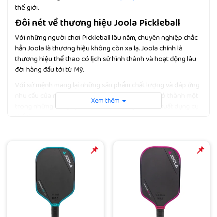
thế giới.
Đôi nét về thương hiệu Joola Pickleball
Với những người chơi Pickleball lâu năm, chuyên nghiệp chắc
hẳn Joola là thương hiệu không còn xa lạ. Joola chính là
thương hiệu thể thao có lịch sử hình thành và hoạt động lâu
đời hàng đầu tới từ Mỹ.
Với sứ mệnh mang lại những sản phẩm chất lượng và đáp ứng
nhu cầu của người chơi, Joola đã nhanh chóng trở thành một
Xem thêm
trong những công ty hàng đầu trong ngành sản xuất dụng cụ
thể thao.
Tin mới hãng Joola vừa ra mắt sản phẩm vợt
Joola Gen 3
️️📌
️️📌
Joola có sự đầu tư mạnh mẽ vào việc phát triển dòng sản
phẩm
Vợt Pickleball
, đem đến sự đa dạng và chất lượng cho
cộng đồng người chơi. Hiện nay, các sản phẩm Pickleball của
Joola đã được biết đến, yêu thích và trở nên thịnh hành ở hầu
hết các quốc gia trên thế giới.