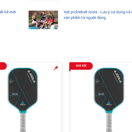
iết kế mới
Vợt pickleball Joola - Lưu ý sử dụng và
sản phẩm từ người dùng
t
Giá tốt
️️📌