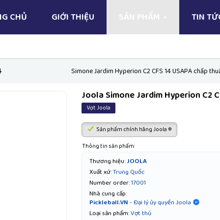
NG CHỦ
GIỚI THIỆU
SẢN PHẨM
TIN T
4
Simone Jardim Hyperion C2 CFS 14 USAPA chấp thuận
Joola Simone Jardim Hyperion C2 C
Vợt Joola
Sản phẩm chính hãng Joola ®
Thông tin sản phẩm:
Thương hiệu:
JOOLA
Xuất xứ:
Trung Quốc
Number order:
17001
Nhà cung cấp:
Pickleball.VN
- Đại lý ủy quyền Joola
Loại sản phẩm:
Vợt thủ