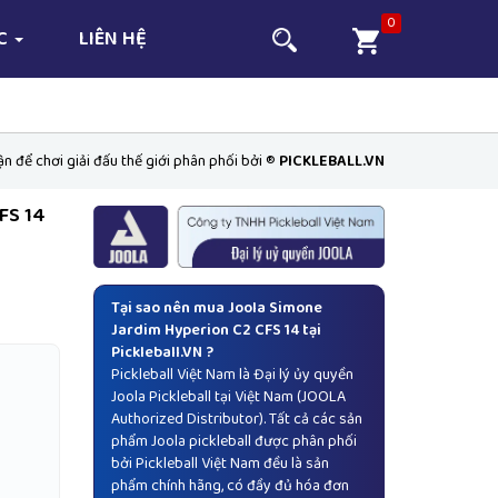
0
ỨC
LIÊN HỆ
 để chơi giải đấu thế giới phân phối bởi ®
PICKLEBALL.VN
FS 14
Tại sao nên mua Joola Simone
Jardim Hyperion C2 CFS 14 tại
Pickleball.VN ?
Pickleball Việt Nam là Đại lý ủy quyền
Joola Pickleball
tại Việt Nam (JOOLA
Authorized Distributor). Tất cả các sản
phẩm Joola pickleball được phân phối
bởi Pickleball Việt Nam đều là sản
phẩm chính hãng, có đầy đủ hóa đơn