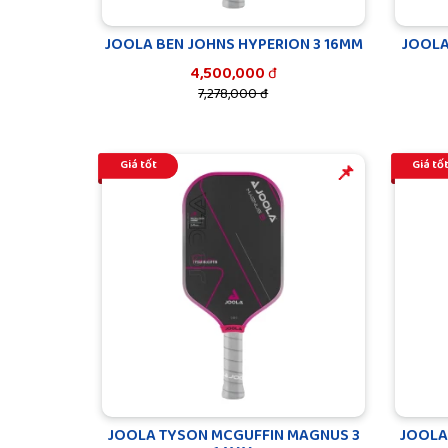
JOOLA BEN JOHNS HYPERION 3 16MM
JOOLA
4,500,000
đ
7,278,000 đ
Giá tốt
Giá tố
️️📌
JOOLA TYSON MCGUFFIN MAGNUS 3
JOOLA