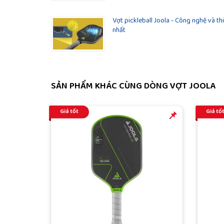
Vợt pickleball Joola - Công nghệ và th
nhất
SẢN PHẨM KHÁC CÙNG DÒNG VỢT JOOLA
Giá tốt
Giá tố
️️📌