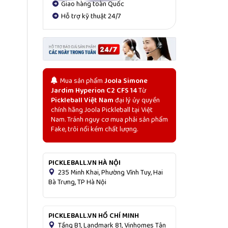
Giao hàng toàn Quốc
Hỗ trợ kỹ thuật 24/7
Mua sản phẩm
Joola Simone
Jardim Hyperion C2 CFS 14
Từ
Pickleball Việt Nam
đại lý ủy quyền
chính hãng Joola Pickleball tại Việt
Nam. Tránh nguy cơ mua phải sản phẩm
Fake, trôi nổi kém chất lượng.
PICKLEBALL.VN HÀ NỘI
235 Minh Khai, Phường Vĩnh Tuy, Hai
Bà Trưng, TP Hà Nội
PICKLEBALL.VN HỒ CHÍ MINH
Tầng B1, Landmark 81, Vinhomes Tân