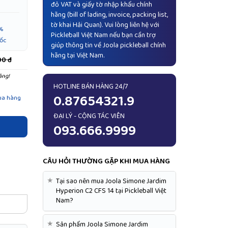
đỏ VAT và giấy tờ nhập khẩu chính
hãng (bill of lading, invoice, packing list,
tờ khai Hải Quan). Vui lòng liên hệ với
%
Pickleball Việt Nam nếu bạn cần trợ
ốc
giúp thông tin về Joola pickleball chính
hãng tại Việt Nam.
00 đ
ãng!
HOTLINE BÁN HÀNG 24/7
0.87654321.9
ua hàng
ĐẠI LÝ - CỘNG TÁC VIÊN
093.666.9999
CÂU HỎI THƯỜNG GẶP KHI MUA HÀNG
★
Tại sao nên mua Joola Simone Jardim
Hyperion C2 CFS 14 tại Pickleball Việt
Nam?
★
Sản phẩm Joola Simone Jardim