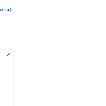
 đánh giá
️️📌