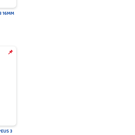
3 16MM
️️📌
EUS 3