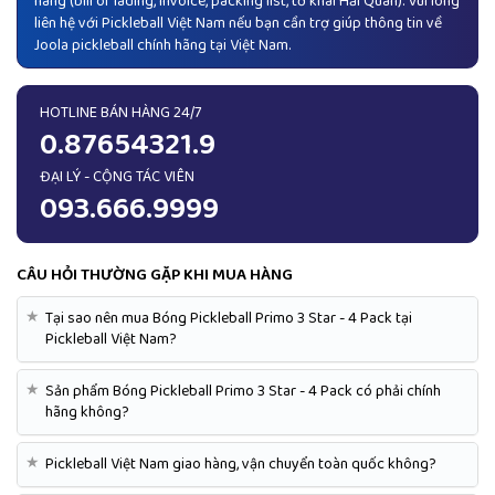
hãng (bill of lading, invoice, packing list, tờ khai Hải Quan). Vui lòng
liên hệ với Pickleball Việt Nam nếu bạn cần trợ giúp thông tin về
Joola pickleball chính hãng tại Việt Nam.
HOTLINE BÁN HÀNG 24/7
0.87654321.9
ĐẠI LÝ - CỘNG TÁC VIÊN
093.666.9999
CÂU HỎI THƯỜNG GẶP KHI MUA HÀNG
★
Tại sao nên mua Bóng Pickleball Primo 3 Star - 4 Pack tại
Pickleball Việt Nam?
★
Sản phẩm Bóng Pickleball Primo 3 Star - 4 Pack có phải chính
hãng không?
★
Pickleball Việt Nam giao hàng, vận chuyển toàn quốc không?