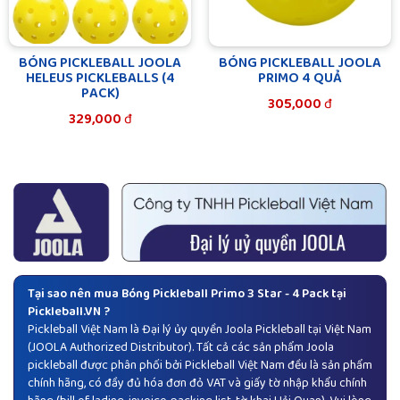
BÓNG PICKLEBALL JOOLA
BÓNG PICKLEBALL JOOLA
HELEUS PICKLEBALLS (4
PRIMO 4 QUẢ
PACK)
305,000
đ
329,000
đ
Tại sao nên mua Bóng Pickleball Primo 3 Star - 4 Pack tại
Pickleball.VN ?
Pickleball Việt Nam là Đại lý ủy quyền
Joola Pickleball
tại Việt Nam
(JOOLA Authorized Distributor). Tất cả các sản phẩm Joola
pickleball được phân phối bởi Pickleball Việt Nam đều là sản phẩm
chính hãng, có đầy đủ hóa đơn đỏ VAT và giấy tờ nhập khẩu chính