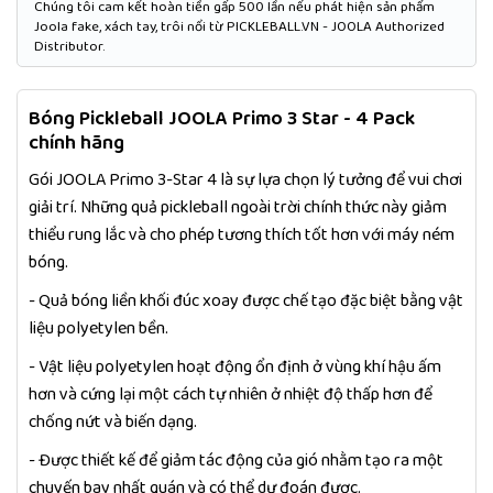
Chúng tôi cam kết hoàn tiền gấp 500 lần nếu phát hiện sản phẩm
Joola fake, xách tay, trôi nổi từ PICKLEBALL.VN - JOOLA Authorized
Distributor.
Bóng Pickleball JOOLA Primo 3 Star - 4 Pack
chính hãng
Gói JOOLA Primo 3-Star 4 là sự lựa chọn lý tưởng để vui chơi
giải trí. Những quả pickleball ngoài trời chính thức này giảm
thiểu rung lắc và cho phép tương thích tốt hơn với máy ném
bóng.
- Quả bóng liền khối đúc xoay được chế tạo đặc biệt bằng vật
liệu polyetylen bền.
- Vật liệu polyetylen hoạt động ổn định ở vùng khí hậu ấm
hơn và cứng lại một cách tự nhiên ở nhiệt độ thấp hơn để
chống nứt và biến dạng.
- Được thiết kế để giảm tác động của gió nhằm tạo ra một
chuyến bay nhất quán và có thể dự đoán được.