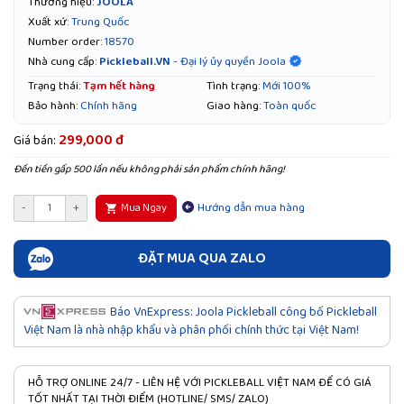
Thương hiệu:
JOOLA
Xuất xứ:
Trung Quốc
Number order:
18570
Pickleball.VN
- Đại lý ủy quyền Joola
Nhà cung cấp:
Trạng thái:
Tạm hết hàng
Tình trạng:
Mới 100%
Bảo hành:
Chính hãng
Giao hàng:
Toàn quốc
299,000 đ
Giá bán:
Đền tiền gấp 500 lần nếu không phải sản phẩm chính hãng!
Hướng dẫn mua hàng
-
+
Mua Ngay
ĐẶT MUA QUA ZALO
Báo VnExpress: Joola Pickleball công bố Pickleball
Việt Nam là nhà nhập khẩu và phân phối chính thức tại Việt Nam!
HỖ TRỢ ONLINE 24/7 - LIÊN HỆ VỚI PICKLEBALL VIỆT NAM ĐỂ CÓ GIÁ
TỐT NHẤT TẠI THỜI ĐIỂM (HOTLINE/ SMS/ ZALO)