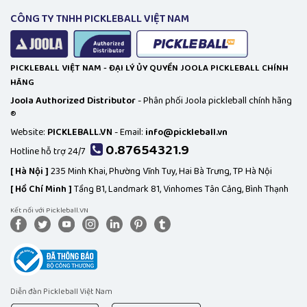
CÔNG TY TNHH PICKLEBALL VIỆT NAM
PICKLEBALL VIỆT NAM - ĐẠI LÝ ỦY QUYỀN JOOLA PICKLEBALL CHÍNH
HÃNG
Joola Authorized Distributor
- Phân phối Joola pickleball chính hãng
®
Website:
PICKLEBALL.VN
- Email:
info@pickleball.vn
0.87654321.9
Hotline hỗ trợ 24/7
[
Hà Nội ]
235 Minh Khai, Phường Vĩnh Tuy, Hai Bà Trưng, TP Hà Nội
[
Hồ Chí Minh ]
Tầng B1, Landmark 81, Vinhomes Tân Cảng, Bình Thạnh
Kết nối với Pickleball.VN
Diễn đàn Pickleball Việt Nam