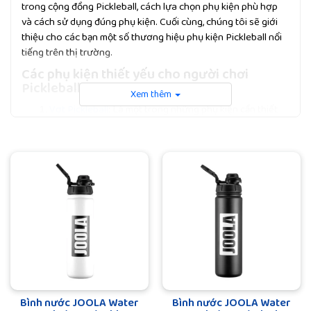
trong cộng đồng Pickleball, cách lựa chọn phụ kiện phù hợp
và cách sử dụng đúng phụ kiện. Cuối cùng, chúng tôi sẽ giới
thiệu cho các bạn một số thương hiệu phụ kiện Pickleball nổi
tiếng trên thị trường.
Các phụ kiện thiết yếu cho người chơi
Pickleball
Xem thêm
Vợt Pickleball
: Là một trong những phụ kiện cần thiết
nhất khi chơi Pickleball. Vợt Pickleball có nhiều kiểu
dáng và chất liệu khác nhau. Tùy vào trình độ, sở thích
của từng người mà lựa chọn vợt Pickleball phù hợp.
Quần áo: Với một môn thể thao ngoài trời như
Pickleball, việc lựa chọn quần áo phù hợp là rất quan
trọng. Trang phục nên thoải mái, linh hoạt, không bó
chặt vùng cơ thể khi chơi. Ngoài ra, cũng cần lưu ý đến
các yếu tố độ bền, chống giãn, chống tia UV của sản
phẩm.
Giày: Đây là một trong những phụ kiện quan trọng giúp
cho bạn có thể di chuyển dễ dàng trên sân. Những đôi
Bình nước JOOLA Water
Bình nước JOOLA Water
giày Pickleball phù hợp nên có đế cao su đàn hồi tốt và