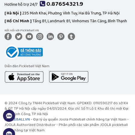
0.87654321.9
Hotline hỗ trợ 24/7
[
Hà Nội ]
235 Minh Khai, Phường Vĩnh Tuy, Hai Bà Trưng, TP Hà Nội
[
Hồ Chí Minh ]
Tầng B1, Landmark 81, Vinhomes Tân Cảng, Bình Thạnh
Kết nối với Pickleball.VN
Diễn đàn Pickleball Việt Nam
© 2024 Công ty TNHH Pickleball Việt Nam. GPDKKD: 0110590217 do sở KH
& ĐT TP Hà Nội cấp ngày 04/01/2024. Địa chỉ: Số 11 Lô E Khu đô thị mới Đại
Kim, Định Công, TP Hà Nội
PICKLEBALL.VN
- Đại lý ủy quyền Joola Pickleball chính hãng tại Việt Nam -
JOOLA Authorized Distributor - Phân phối các sản phẩm JOOLA pickleball
chính hãng tại Việt Nam.