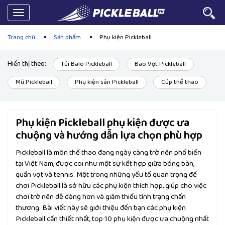
Toggle
navigation
Trang chủ
Sản phẩm
Phụ kiện Pickleball
Hiển thị theo:
Túi Balo Pickleball
Bao Vợt Pickleball
Mũ Pickleball
Phụ kiện sân Pickleball
Cúp thể thao
Phụ kiện Pickleball phụ kiện được ưa
chuộng và hướng dẫn lựa chọn phù hợp
Pickleball là môn thể thao đang ngày càng trở nên phổ biến
tại Việt Nam, được coi như một sự kết hợp giữa bóng bàn,
quần vợt và tennis. Một trong những yếu tố quan trọng để
chơi Pickleball là sở hữu các phụ kiện thích hợp, giúp cho việc
chơi trở nên dễ dàng hơn và giảm thiểu tình trạng chấn
thương. Bài viết này sẽ giới thiệu đến bạn các phụ kiện
Pickleball cần thiết nhất, top 10 phụ kiện được ưa chuộng nhất