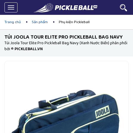
Toggle
navigation
Trang chủ
Sản phẩm
Phụ kiện Pickleball
TÚI JOOLA TOUR ELITE PRO PICKLEBALL BAG NAVY
Túi Joola Tour Elite Pro Pickleball Bag Navy (Xanh Nước Biển) phân phối
bởi ®
PICKLEBALL.VN