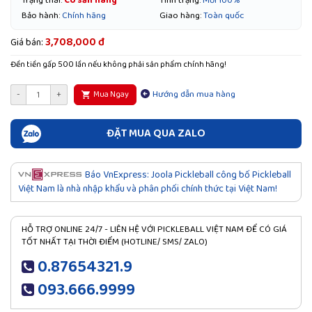
Trạng thái:
Có sẵn hàng
Tình trạng:
Mới 100%
Bảo hành:
Chính hãng
Giao hàng:
Toàn quốc
3,708,000 đ
Giá bán:
Đền tiền gấp 500 lần nếu không phải sản phẩm chính hãng!
Hướng dẫn mua hàng
-
+
Mua Ngay
ĐẶT MUA QUA ZALO
Báo VnExpress: Joola Pickleball công bố Pickleball
Việt Nam là nhà nhập khẩu và phân phối chính thức tại Việt Nam!
HỖ TRỢ ONLINE 24/7 - LIÊN HỆ VỚI PICKLEBALL VIỆT NAM ĐỂ CÓ GIÁ
TỐT NHẤT TẠI THỜI ĐIỂM (HOTLINE/ SMS/ ZALO)
0.87654321.9
093.666.9999