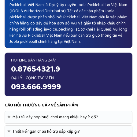
Pickleball Việt Nam là Đại lý ủy quyền
Joola Pickleball
tại Việt Nam
(JOOLA Authorized Distributor). Tất cả các sản phẩm Joola
pickleball được phân phối bởi Pickleball Việt Nam đều là sản phẩm
chính hãng, có đầy đủ hóa đơn đỏ VAT và giấy tờ nhập khẩu chính
hãng (bill of lading, invoice, packing list, tờ khai Hải Quan). Vui lòng
liên hệ với Pickleball Việt Nam nếu bạn cần trợ giúp thông tin về
Joola pickleball chính hãng tại Việt Nam.
HOTLINE BÁN HÀNG 24/7
0.87654321.9
ĐẠI LÝ - CỘNG TÁC VIÊN
093.666.9999
CÂU HỎI THƯỜNG GẶP VỀ SẢN PHẨM
★
Mẫu túi này hợp buổi chơi mang nhiều hay ít đồ?
★
Thiết kế ngăn chứa hỗ trợ sắp xếp gì?