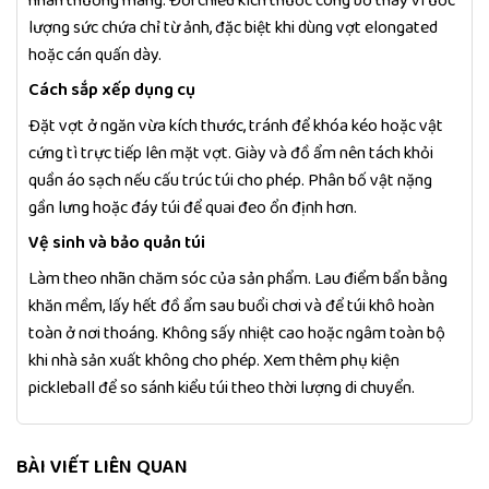
nhân thường mang. Đối chiếu kích thước công bố thay vì ước
lượng sức chứa chỉ từ ảnh, đặc biệt khi dùng vợt elongated
hoặc cán quấn dày.
Cách sắp xếp dụng cụ
Đặt vợt ở ngăn vừa kích thước, tránh để khóa kéo hoặc vật
cứng tì trực tiếp lên mặt vợt. Giày và đồ ẩm nên tách khỏi
quần áo sạch nếu cấu trúc túi cho phép. Phân bố vật nặng
gần lưng hoặc đáy túi để quai đeo ổn định hơn.
Vệ sinh và bảo quản túi
Làm theo nhãn chăm sóc của sản phẩm. Lau điểm bẩn bằng
khăn mềm, lấy hết đồ ẩm sau buổi chơi và để túi khô hoàn
toàn ở nơi thoáng. Không sấy nhiệt cao hoặc ngâm toàn bộ
khi nhà sản xuất không cho phép. Xem thêm
phụ kiện
pickleball
để so sánh kiểu túi theo thời lượng di chuyển.
BÀI VIẾT LIÊN QUAN