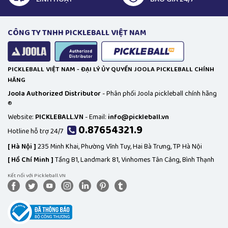
CÔNG TY TNHH PICKLEBALL VIỆT NAM
PICKLEBALL VIỆT NAM - ĐẠI LÝ ỦY QUYỀN JOOLA PICKLEBALL CHÍNH
HÃNG
Joola Authorized Distributor
- Phân phối Joola pickleball chính hãng
®
Website:
PICKLEBALL.VN
- Email:
info@pickleball.vn
0.87654321.9
Hotline hỗ trợ 24/7
[
Hà Nội ]
235 Minh Khai, Phường Vĩnh Tuy, Hai Bà Trưng, TP Hà Nội
[
Hồ Chí Minh ]
Tầng B1, Landmark 81, Vinhomes Tân Cảng, Bình Thạnh
Kết nối với Pickleball.VN