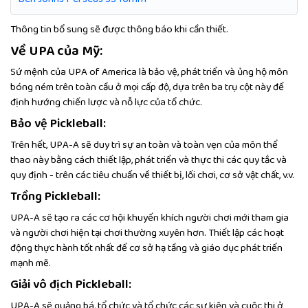
Thông tin bổ sung sẽ được thông báo khi cần thiết.
Về UPA của Mỹ:
Sứ mệnh của UPA of America là bảo vệ, phát triển và ủng hộ môn
bóng ném trên toàn cầu ở mọi cấp độ, dựa trên ba trụ cột này để
định hướng chiến lược và nỗ lực của tổ chức.
Bảo vệ Pickleball:
Trên hết, UPA-A sẽ duy trì sự an toàn và toàn vẹn của môn thể
thao này bằng cách thiết lập, phát triển và thực thi các quy tắc và
quy định - trên các tiêu chuẩn về thiết bị, lối chơi, cơ sở vật chất, v.v.
Trồng Pickleball:
UPA-A sẽ tạo ra các cơ hội khuyến khích người chơi mới tham gia
và người chơi hiện tại chơi thường xuyên hơn. Thiết lập các hoạt
động thực hành tốt nhất để cơ sở hạ tầng và giáo dục phát triển
mạnh mẽ.
Giải vô địch Pickleball:
UPA-A sẽ quảng bá, tổ chức và tổ chức các sự kiện và cuộc thi ở