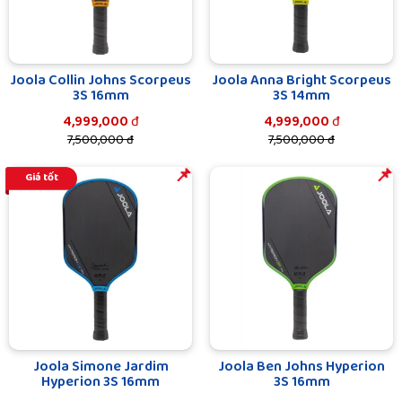
Joola Collin Johns Scorpeus
Joola Anna Bright Scorpeus
3S 16mm
3S 14mm
4,999,000
đ
4,999,000
đ
7,500,000 đ
7,500,000 đ
️️📌
️️📌
Giá tốt
Joola Simone Jardim
Joola Ben Johns Hyperion
Hyperion 3S 16mm
3S 16mm