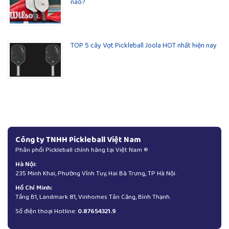
nào?
TOP 5 cây Vợt Pickleball Joola HOT nhất hiện nay
Công ty TNHH Pickleball Việt Nam
Phân phối Pickleball chính hãng tại Việt Nam ®
Hà Nội:
235 Minh Khai, Phường Vĩnh Tuy, Hai Bà Trưng, TP Hà Nội.
Hồ Chí Minh:
Tầng B1, Landmark 81, Vinhomes Tân Cảng, Bình Thạnh.
Số điện thoại Hotline:
0.87654321.9