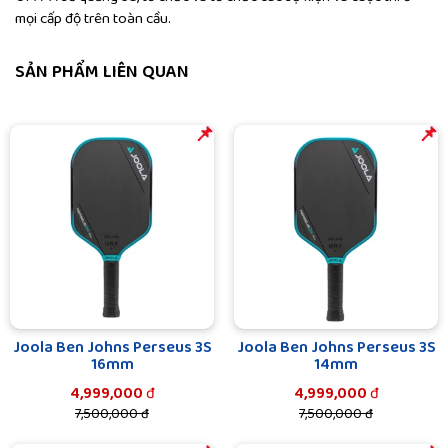
mọi cấp độ trên toàn cầu.
SẢN PHẨM LIÊN QUAN
️️📌
️️📌
Joola Ben Johns Perseus 3S
Joola Ben Johns Perseus 3S
16mm
14mm
4,999,000
đ
4,999,000
đ
7,500,000 đ
7,500,000 đ