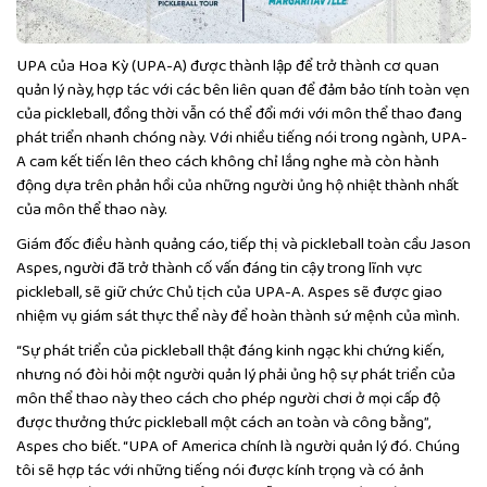
UPA của Hoa Kỳ (UPA-A) được thành lập để trở thành cơ quan
quản lý này, hợp tác với các bên liên quan để đảm bảo tính toàn vẹn
của pickleball, đồng thời vẫn có thể đổi mới với môn thể thao đang
phát triển nhanh chóng này. Với nhiều tiếng nói trong ngành, UPA-
A cam kết tiến lên theo cách không chỉ lắng nghe mà còn hành
động dựa trên phản hồi của những người ủng hộ nhiệt thành nhất
của môn thể thao này.
Giám đốc điều hành quảng cáo, tiếp thị và pickleball toàn cầu Jason
Aspes, người đã trở thành cố vấn đáng tin cậy trong lĩnh vực
pickleball, sẽ giữ chức Chủ tịch của UPA-A. Aspes sẽ được giao
nhiệm vụ giám sát thực thể này để hoàn thành sứ mệnh của mình.
“Sự phát triển của pickleball thật đáng kinh ngạc khi chứng kiến,
nhưng nó đòi hỏi một người quản lý phải ủng hộ sự phát triển của
môn thể thao này theo cách cho phép người chơi ở mọi cấp độ
được thưởng thức pickleball một cách an toàn và công bằng”,
Aspes cho biết. “UPA of America chính là người quản lý đó. Chúng
tôi sẽ hợp tác với những tiếng nói được kính trọng và có ảnh