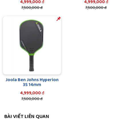
4,999,000
đ
4,999,000
đ
7,500,000 đ
7,500,000 đ
️️📌
Joola Ben Johns Hyperion
3S 14mm
4,999,000
đ
7,500,000 đ
BÀI VIẾT LIÊN QUAN