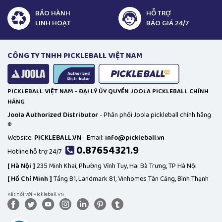
BẢO HÀNH
HỖ TRỢ
LINH HOẠT
BÁO GIÁ 24/7
CÔNG TY TNHH PICKLEBALL VIỆT NAM
PICKLEBALL VIỆT NAM - ĐẠI LÝ ỦY QUYỀN JOOLA PICKLEBALL CHÍNH
HÃNG
Joola Authorized Distributor
- Phân phối Joola pickleball chính hãng
®
Website:
PICKLEBALL.VN
- Email:
info@pickleball.vn
0.87654321.9
Hotline hỗ trợ 24/7
[
Hà Nội ]
235 Minh Khai, Phường Vĩnh Tuy, Hai Bà Trưng, TP Hà Nội
[
Hồ Chí Minh ]
Tầng B1, Landmark 81, Vinhomes Tân Cảng, Bình Thạnh
Kết nối với Pickleball.VN