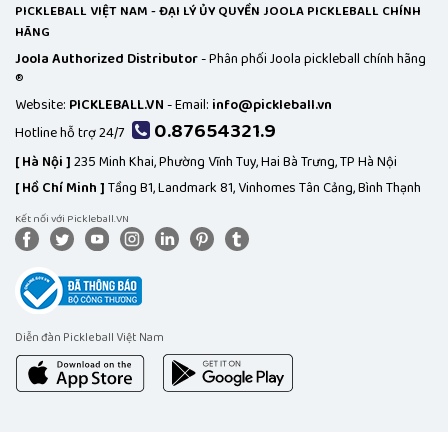
PICKLEBALL VIỆT NAM - ĐẠI LÝ ỦY QUYỀN JOOLA PICKLEBALL CHÍNH
HÃNG
Joola Authorized Distributor
- Phân phối Joola pickleball chính hãng
®
Website:
PICKLEBALL.VN
- Email:
info@pickleball.vn
0.87654321.9
Hotline hỗ trợ 24/7
[
Hà Nội ]
235 Minh Khai, Phường Vĩnh Tuy, Hai Bà Trưng, TP Hà Nội
[
Hồ Chí Minh ]
Tầng B1, Landmark 81, Vinhomes Tân Cảng, Bình Thạnh
Kết nối với Pickleball.VN
Diễn đàn Pickleball Việt Nam