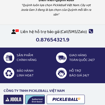
Diễn Viên Quỳnh Kool
chọn Pickleball Việt 
sản phẩm chính hãng, chế độ bảo
đơn vị uy tín, chính hãng đảm bảo
liên hệ họ để trở thành
"Quỳnh luôn lựa chọn Pickleball Việt Nam. Cây vợt
vì sản phẩm chính hãn
hành rất tốt, uy tín"
và phục vụ tận tâm"
cộng tác viên hoặc đại lý."
Joola Gen 3 đang là lựa chọn của Quỳnh mỗi lần ra
đảm bảo, làm việc chu
sân"
nghiệp uy tín, hỗ trợ
nhanh"
Liên hệ hỗ trợ báo giá (Call/SMS/Zalo)
0.87654321.9
SẢN PHẨM
GIAO HÀNG
CHÍNH HÃNG
TOÀN QUỐC 24/7
BẢO HÀNH
HỖ TRỢ
LINH HOẠT
BÁO GIÁ 24/7
CÔNG TY TNHH PICKLEBALL VIỆT NAM