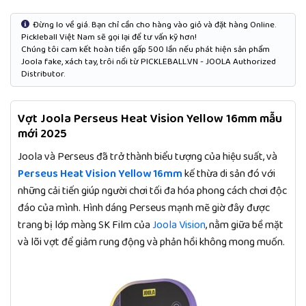
Đừng lo về giá. Bạn chỉ cần cho hàng vào giỏ và đặt hàng Online.
Pickleball Việt Nam sẽ gọi lại để tư vấn kỹ hơn!
Chúng tôi cam kết hoàn tiền gấp 500 lần nếu phát hiện sản phẩm
Joola fake, xách tay, trôi nổi từ PICKLEBALL.VN - JOOLA Authorized
Distributor.
Vợt Joola Perseus Heat Vision Yellow 16mm mẫu
mới 2025
Joola và Perseus đã trở thành biểu tượng của hiệu suất, và
Perseus Heat Vision Yellow 16mm
kế thừa di sản đó với
những cải tiến giúp người chơi tối đa hóa phong cách chơi độc
đáo của mình. Hình dáng Perseus mạnh mẽ giờ đây được
trang bị lớp màng SK Film của
Joola Vision
, nằm giữa bề mặt
và lõi vợt để giảm rung động và phản hồi không mong muốn.