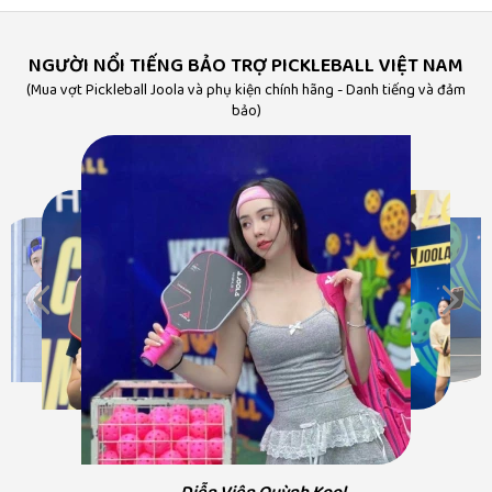
NGƯỜI NỔI TIẾNG BẢO TRỢ PICKLEBALL VIỆT NAM
(Mua vợt Pickleball Joola và phụ kiện chính hãng - Danh tiếng và đảm
bảo)
Diễn Viên Huỳnh Anh
DV Hà Hương - Va
Nguyệt phía trước 
"Có thể bạn chưa biết,
Á Hậu Huyền My
Ca sĩ Hà Myo
Pickleball.vn chính là nhà
bầu trời
"Mua vợt Pickleball và phụ kiện tại
"Hà Myo lựa chọn Pickleball Việt
phân phối chính thức
"Hương và chồng luô
Pickleball Việt Nam rất yên tâm vì
Nam khi sử dụng đồ pickleball,
hãng vợt Joola. Có thể