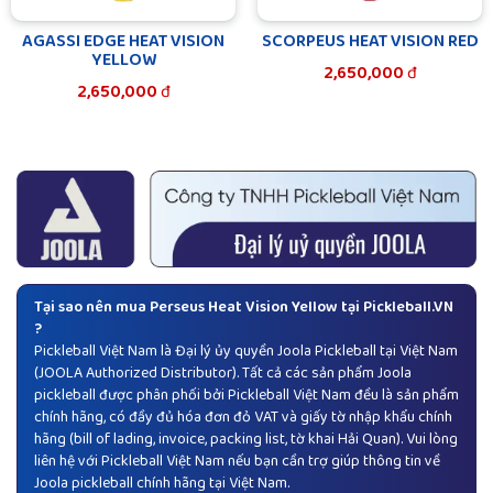
AGASSI EDGE HEAT VISION
SCORPEUS HEAT VISION RED
YELLOW
2,650,000
đ
2,650,000
đ
Tại sao nên mua Perseus Heat Vision Yellow tại Pickleball.VN
?
Pickleball Việt Nam là Đại lý ủy quyền
Joola Pickleball
tại Việt Nam
(JOOLA Authorized Distributor). Tất cả các sản phẩm Joola
pickleball được phân phối bởi Pickleball Việt Nam đều là sản phẩm
chính hãng, có đầy đủ hóa đơn đỏ VAT và giấy tờ nhập khẩu chính
hãng (bill of lading, invoice, packing list, tờ khai Hải Quan). Vui lòng
liên hệ với Pickleball Việt Nam nếu bạn cần trợ giúp thông tin về
Joola pickleball chính hãng tại Việt Nam.