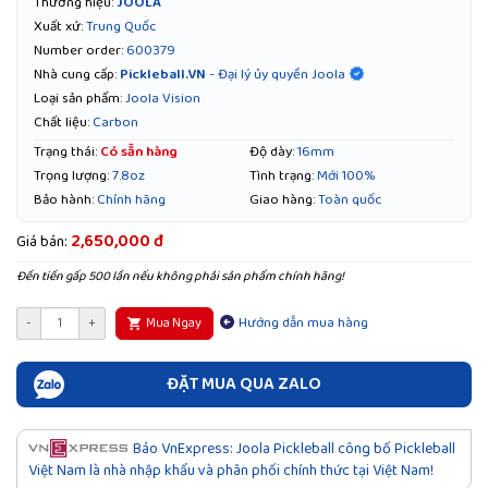
Thương hiệu:
JOOLA
Xuất xứ:
Trung Quốc
Number order:
600379
Pickleball.VN
- Đại lý ủy quyền Joola
Nhà cung cấp:
Loại sản phẩm:
Joola Vision
Chất liệu:
Carbon
Trạng thái:
Có sẵn hàng
Độ dày:
16mm
Trọng lượng:
7.8oz
Tình trạng:
Mới 100%
Bảo hành:
Chính hãng
Giao hàng:
Toàn quốc
2,650,000 đ
Giá bán:
Đền tiền gấp 500 lần nếu không phải sản phẩm chính hãng!
Hướng dẫn mua hàng
-
+
Mua Ngay
ĐẶT MUA QUA ZALO
Báo VnExpress: Joola Pickleball công bố Pickleball
Việt Nam là nhà nhập khẩu và phân phối chính thức tại Việt Nam!