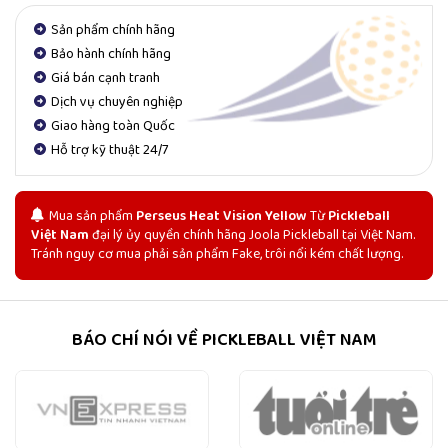
Sản phẩm chính hãng
Bảo hành chính hãng
Giá bán cạnh tranh
Dịch vụ chuyên nghiệp
Giao hàng toàn Quốc
Hỗ trợ kỹ thuật 24/7
Mua sản phẩm
Perseus Heat Vision Yellow
Từ
Pickleball
Việt Nam
đại lý ủy quyền chính hãng Joola Pickleball tại Việt Nam.
Tránh nguy cơ mua phải sản phẩm Fake, trôi nổi kém chất lượng.
BÁO CHÍ NÓI VỀ PICKLEBALL VIỆT NAM