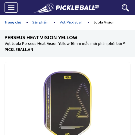
Toggle
navigation
Trang chủ
Sản phẩm
Vợt Pickleball
Joola Vision
PERSEUS HEAT VISION YELLOW
Vợt Joola Perseus Heat Vision Yellow 16mm mẫu mới phân phối bởi ®
PICKLEBALL.VN