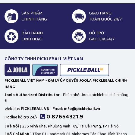
SẢN PHẨM
GIAO HÀNG
CHÍNH HÃNG
TOÀN QUỐC 24/7
BẢO HÀNH
HỖ TRỢ
LINH HOẠT
BÁO GIÁ 24/7
CÔNG TY TNHH PICKLEBALL VIỆT NAM
PICKLEBALL VIỆT NAM - ĐẠI LÝ ỦY QUYỀN JOOLA PICKLEBALL CHÍNH
HÃNG
Joola Authorized Distributor
- Phân phối Joola pickleball chính hãng
®
Website:
PICKLEBALL.VN
- Email:
info@pickleball.vn
0.87654321.9
Hotline hỗ trợ 24/7
[
Hà Nội ]
235 Minh Khai, Phường Vĩnh Tuy, Hai Bà Trưng, TP Hà Nội
[
Hồ Chí Minh ]
Tầng B1, Landmark 81, Vinhomes Tân Cảng, Bình Thạnh