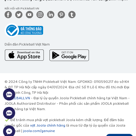
Kết nối với Pickleball.VN
Diễn đàn Pickleball Việt Nam
© 2024 Công ty TNHH Pickleball Việt Nam. GPDKKD: 0110590217 do sở KH
& ĐT TP Hà Nội cấp ngày 04/01/2024. Địa chỉ: Số 11 Lô E Khu đô thị mới Đại
Kim, Định Công, TP Hà Nội
PICKLEBALL.VN
- Đại lý ủy quyền Joola Pickleball chính hãng tại Việt Nam -
JOOLA Authorized Distributor - Phân phối các sản phẩm JOOLA pickleball
chính hãng tại Việt Nam.
Để tránh mua phải vợt pickleball Joola kém chất lượng. Để đảm bảo
nguồn gốc của
vợt Joola chính hãng
là mua từ đại lý ủy quyền của Joola
pickleball |
joola.com/genuine