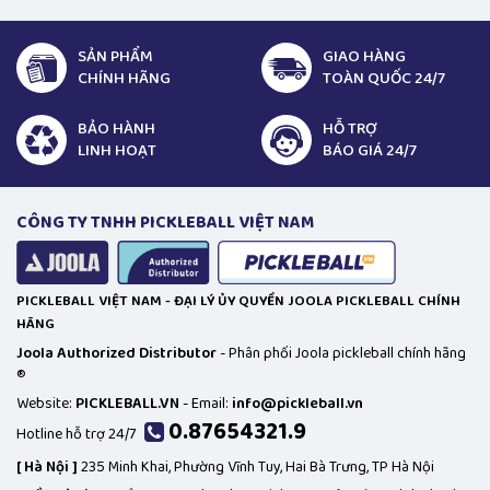
SẢN PHẨM
GIAO HÀNG
CHÍNH HÃNG
TOÀN QUỐC 24/7
BẢO HÀNH
HỖ TRỢ
LINH HOẠT
BÁO GIÁ 24/7
CÔNG TY TNHH PICKLEBALL VIỆT NAM
PICKLEBALL VIỆT NAM - ĐẠI LÝ ỦY QUYỀN JOOLA PICKLEBALL CHÍNH
HÃNG
Joola Authorized Distributor
- Phân phối Joola pickleball chính hãng
®
Website:
PICKLEBALL.VN
- Email:
info@pickleball.vn
0.87654321.9
Hotline hỗ trợ 24/7
[
Hà Nội ]
235 Minh Khai, Phường Vĩnh Tuy, Hai Bà Trưng, TP Hà Nội