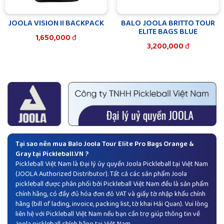
JOOLA VISION II BACKPACK
BALO JOOLA BRITTO TOUR
ELITE BAGS BLUE
1,650,000
đ
3,200,000
đ
Tại sao nên mua Balo Joola Tour Elite Pro Bags Orange &
Gray tại Pickleball.VN ?
Pickleball Việt Nam là Đại lý ủy quyền
Joola Pickleball
tại Việt Nam
(JOOLA Authorized Distributor). Tất cả các sản phẩm Joola
pickleball được phân phối bởi Pickleball Việt Nam đều là sản phẩm
chính hãng, có đầy đủ hóa đơn đỏ VAT và giấy tờ nhập khẩu chính
hãng (bill of lading, invoice, packing list, tờ khai Hải Quan). Vui lòng
liên hệ với Pickleball Việt Nam nếu bạn cần trợ giúp thông tin về