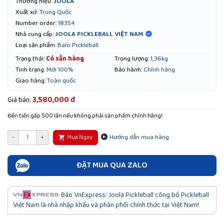
Thương hiệu:
JOOLA
Xuất xứ:
Trung Quốc
Number order:
18354
JOOLA PICKLEBALL VIỆT NAM
Nhà cung cấp:
Loại sản phẩm:
Balo Pickleball
Trạng thái:
Có sẵn hàng
Trọng lượng:
1,36kg
Tình trạng:
Mới 100%
Bảo hành:
Chính hãng
Giao hàng:
Toàn quốc
3,580,000 đ
Giá bán:
Đền tiền gấp 500 lần nếu không phải sản phẩm chính hãng!
Hướng dẫn mua hàng
-
+
Mua Ngay
ĐẶT MUA QUA ZALO
Báo VnExpress: Joola Pickleball công bố Pickleball
Việt Nam là nhà nhập khẩu và phân phối chính thức tại Việt Nam!