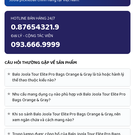
Joola pickleball chính hãng tại Việt Nam.
HOTLINE BÁN HÀNG 24/7
0.87654321.9
ĐẠI LÝ - CỘNG TÁC VIÊN
093.666.9999
CÂU HỎI THƯỜNG GẶP VỀ SẢN PHẨM
★
Balo Joola Tour Elite Pro Bags Orange & Gray là túi hoặc hành lý
thể thao thuộc kiểu nào?
★
Nhu cầu mang dụng cụ nào phù hợp với Balo Joola Tour Elite Pro
Bags Orange & Gray?
★
Khi so sánh Balo Joola Tour Elite Pro Bags Orange & Gray, nên
xem ngăn chứa và cách mang nào?
★
Trọng lượng được công bố của Balo Joola Tour Elite Pro Bags