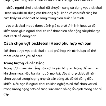
giúp họ dễ dàng điều khiển và đánh các cú đập chính xác hơn.
- Nhiều người chơi pickleball đã chuyển sang sử dụng vợt pickleball
Head sau khi sử dụng các thương hiệu khác và cho biết rằng họ
cảm thấy sự khác biệt rõ ràng trong hiệu suất của mình.
- Vợt pickleball Head được đánh giá cao về tính linh hoạt và dễ
kiểm soát, giúp người chơi có thể thực hiện các động tác phức tạp
một cách dễ dàng hơn.
Cách chọn vợt pickleball Head phù hợp với bạn
Để chọn được vợt pickleball Head phù hợp với mình, bạn có thể
tham khảo các yếu tố sau:
Trọng lượng và cân bằng
Trọng lượng và cân bằng của vợt là yếu tố quan trọng để xem xét
khi chọn mua. Nếu bạn là người mới bắt đầu chơi pickleball, nên
chọn vợt có trọng lượng nhẹ và cân bằng tốt để dễ dàng điều
khiển. Nếu bạn là người chơi có kinh nghiệm, có thể chọn vợt có
trọng lượng nặng hơn để tăng sức mạnh và độ ổn định trong các cú
đập.