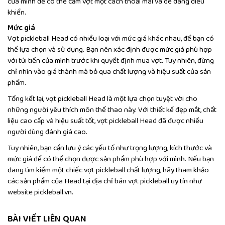
của mình để có thể cầm vợt một cách thoải mái và dễ dàng điều
khiển.
Mức giá
Vợt pickleball Head có nhiều loại với mức giá khác nhau, để bạn có
thể lựa chọn và sử dụng. Bạn nên xác định được mức giá phù hợp
với túi tiền của mình trước khi quyết định mua vợt. Tuy nhiên, đừng
chỉ nhìn vào giá thành mà bỏ qua chất lượng và hiệu suất của sản
phẩm.
Tổng kết lại, vợt pickleball Head là một lựa chọn tuyệt vời cho
những người yêu thích môn thể thao này. Với thiết kế đẹp mắt, chất
liệu cao cấp và hiệu suất tốt, vợt pickleball Head đã được nhiều
người dùng đánh giá cao.
Tuy nhiên, bạn cần lưu ý các yếu tố như trọng lượng, kích thước và
mức giá để có thể chọn được sản phẩm phù hợp với mình. Nếu bạn
đang tìm kiếm một chiếc vợt pickleball chất lượng, hãy tham khảo
các sản phẩm của Head tại địa chỉ bán vợt pickleball uy tín như
website pickleball.vn.
BÀI VIẾT LIÊN QUAN