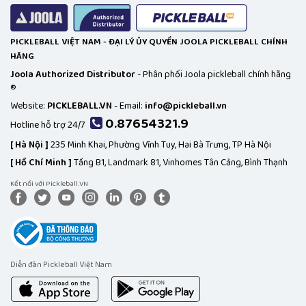
PICKLEBALL VIỆT NAM - ĐẠI LÝ ỦY QUYỀN JOOLA PICKLEBALL CHÍNH
HÃNG
Joola Authorized Distributor
- Phân phối Joola pickleball chính hãng
®
Website:
PICKLEBALL.VN
- Email:
info@pickleball.vn
0.87654321.9
Hotline hỗ trợ 24/7
[
Hà Nội ]
235 Minh Khai, Phường Vĩnh Tuy, Hai Bà Trưng, TP Hà Nội
[
Hồ Chí Minh ]
Tầng B1, Landmark 81, Vinhomes Tân Cảng, Bình Thạnh
Kết nối với Pickleball.VN
Diễn đàn Pickleball Việt Nam